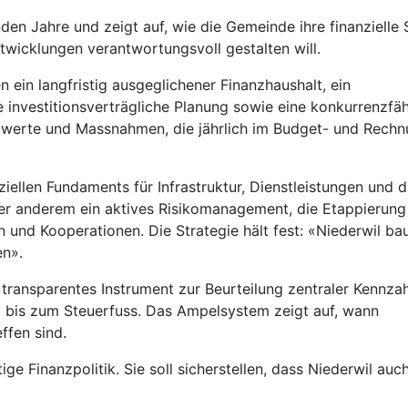
en Jahre und zeigt auf, wie die Gemeinde ihre finanzielle S
twicklungen verantwortungsvoll gestalten will.
 ein langfristig ausgeglichener Finanzhaushalt, ein
 investitionsverträgliche Planung sowie eine konkurrenzfä
enzwerte und Massnahmen, die jährlich im Budget- und Rech
iellen Fundaments für Infrastruktur, Dienstleistungen und d
ter anderem ein aktives Risikomanagement, die Etappierung
 und Kooperationen. Die Strategie hält fest: «Niederwil bau
en».
ransparentes Instrument zur Beurteilung zentraler Kennzah
 bis zum Steuerfuss. Das Ampelsystem zeigt auf, wann
fen sind.
ige Finanzpolitik. Sie soll sicherstellen, dass Niederwil auc