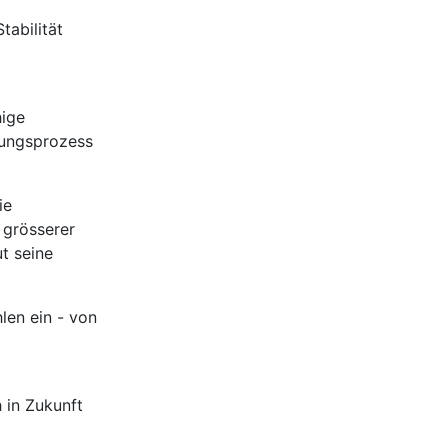
tabilität
hige
nungsprozess
ie
 grösserer
t seine
len ein - von
h in Zukunft