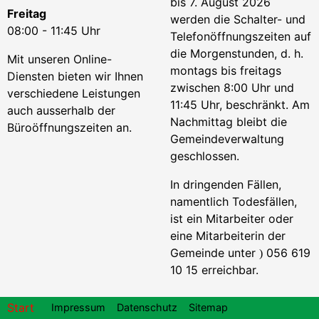
bis 7. August 2026
Freitag
werden die Schalter- und
08:00 - 11:45 Uhr
Telefonöffnungszeiten auf
die Morgenstunden, d. h.
Mit unseren Online-
montags bis freitags
Diensten bieten wir Ihnen
zwischen 8:00 Uhr und
verschiedene Leistungen
11:45 Uhr, beschränkt. Am
auch ausserhalb der
Nachmittag bleibt die
Büroöffnungszeiten an.
Gemeindeverwaltung
geschlossen.
In dringenden Fällen,
namentlich Todesfällen,
ist ein Mitarbeiter oder
eine Mitarbeiterin der
Gemeinde unter
056 619
)
10 15 erreichbar.
Footer
Start
Impressum
Datenschutz
Sitemap