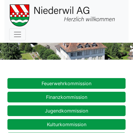
Hauptnavigation
Kommissionen
Feuerwehrkommission
Finanzkommission
Jugendkommission
Kulturkommission