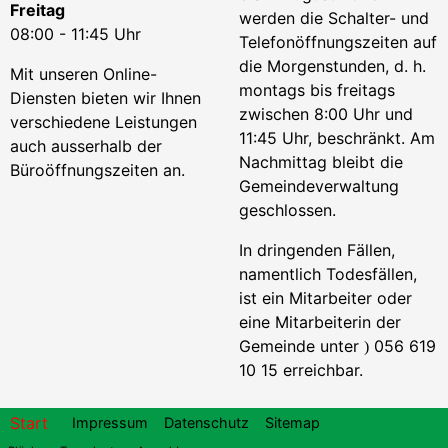
Freitag
werden die Schalter- und
08:00 - 11:45 Uhr
Telefonöffnungszeiten auf
die Morgenstunden, d. h.
Mit unseren Online-
montags bis freitags
Diensten bieten wir Ihnen
zwischen 8:00 Uhr und
verschiedene Leistungen
11:45 Uhr, beschränkt. Am
auch ausserhalb der
Nachmittag bleibt die
Büroöffnungszeiten an.
Gemeindeverwaltung
geschlossen.
In dringenden Fällen,
namentlich Todesfällen,
ist ein Mitarbeiter oder
eine Mitarbeiterin der
Gemeinde unter
056 619
)
10 15 erreichbar.
Footer
Start
Impressum
Datenschutz
Sitemap