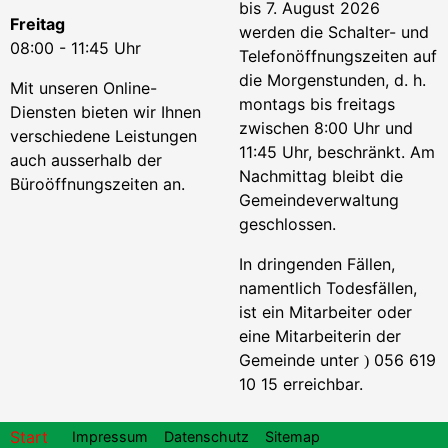
bis 7. August 2026
Freitag
werden die Schalter- und
08:00 - 11:45 Uhr
Telefonöffnungszeiten auf
die Morgenstunden, d. h.
Mit unseren Online-
montags bis freitags
Diensten bieten wir Ihnen
zwischen 8:00 Uhr und
verschiedene Leistungen
11:45 Uhr, beschränkt. Am
auch ausserhalb der
Nachmittag bleibt die
Büroöffnungszeiten an.
Gemeindeverwaltung
geschlossen.
In dringenden Fällen,
namentlich Todesfällen,
ist ein Mitarbeiter oder
eine Mitarbeiterin der
Gemeinde unter
056 619
)
10 15 erreichbar.
Footer
Start
Impressum
Datenschutz
Sitemap