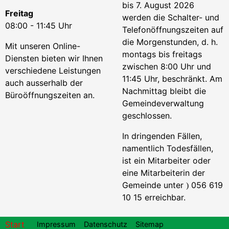
bis 7. August 2026
Freitag
werden die Schalter- und
08:00 - 11:45 Uhr
Telefonöffnungszeiten auf
die Morgenstunden, d. h.
Mit unseren Online-
montags bis freitags
Diensten bieten wir Ihnen
zwischen 8:00 Uhr und
verschiedene Leistungen
11:45 Uhr, beschränkt. Am
auch ausserhalb der
Nachmittag bleibt die
Büroöffnungszeiten an.
Gemeindeverwaltung
geschlossen.
In dringenden Fällen,
namentlich Todesfällen,
ist ein Mitarbeiter oder
eine Mitarbeiterin der
Gemeinde unter
056 619
)
10 15 erreichbar.
Footer
Start
Impressum
Datenschutz
Sitemap