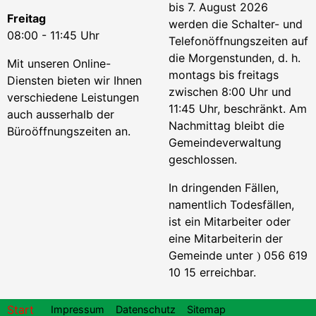
bis 7. August 2026
Freitag
werden die Schalter- und
08:00 - 11:45 Uhr
Telefonöffnungszeiten auf
die Morgenstunden, d. h.
Mit unseren Online-
montags bis freitags
Diensten bieten wir Ihnen
zwischen 8:00 Uhr und
verschiedene Leistungen
11:45 Uhr, beschränkt. Am
auch ausserhalb der
Nachmittag bleibt die
Büroöffnungszeiten an.
Gemeindeverwaltung
geschlossen.
In dringenden Fällen,
namentlich Todesfällen,
ist ein Mitarbeiter oder
eine Mitarbeiterin der
Gemeinde unter
056 619
)
10 15 erreichbar.
Footer
Start
Impressum
Datenschutz
Sitemap