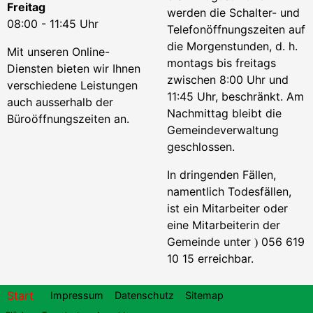
Freitag
werden die Schalter- und
08:00 - 11:45 Uhr
Telefonöffnungszeiten auf
die Morgenstunden, d. h.
Mit unseren Online-
montags bis freitags
Diensten bieten wir Ihnen
zwischen 8:00 Uhr und
verschiedene Leistungen
11:45 Uhr, beschränkt. Am
auch ausserhalb der
Nachmittag bleibt die
Büroöffnungszeiten an.
Gemeindeverwaltung
geschlossen.
In dringenden Fällen,
namentlich Todesfällen,
ist ein Mitarbeiter oder
eine Mitarbeiterin der
Gemeinde unter
056 619
)
10 15 erreichbar.
Footer
Start
Impressum
Datenschutz
Sitemap