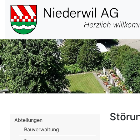
Hauptnavigation
Störu
Menü
Abteilungen
Verwaltung
Bauverwaltung