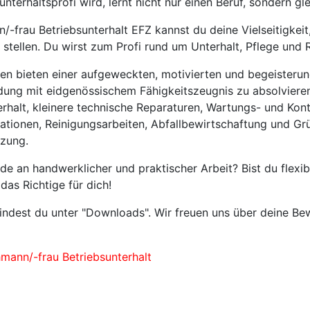
nterhaltsprofi wird, lernt nicht nur einen Beruf, sondern gl
/-frau Betriebsunterhalt EFZ kannst du deine Vielseitigke
 stellen. Du wirst zum Profi rund um Unterhalt, Pflege und 
n bieten einer aufgeweckten, motivierten und begeisterung
dung mit eidgenössischem Fähigkeitszeugnis zu absolvieren
halt, kleinere technische Reparaturen, Wartungs- und Kont
llationen, Reinigungsarbeiten, Abfallbewirtschaftung und G
nzung.
de an handwerklicher und praktischer Arbeit? Bist du flexibe
das Richtige für dich!
findest du unter "Downloads". Wir freuen uns über deine B
hmann/-frau Betriebsunterhalt