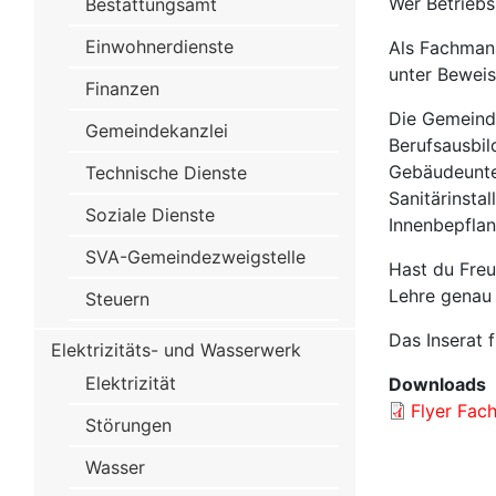
Wer Betriebsu
Bestattungsamt
Einwohnerdienste
Als Fachmann
unter Beweis
Finanzen
Die Gemeinde
Gemeindekanzlei
Berufsausbil
Gebäudeunter
Technische Dienste
Sanitärinsta
Soziale Dienste
Innenbepfla
SVA-Gemeindezweigstelle
Hast du Freu
Lehre genau 
Steuern
Das Inserat 
Elektrizitäts- und Wasserwerk
Elektrizität
Downloads
Flyer Fac
Störungen
Wasser