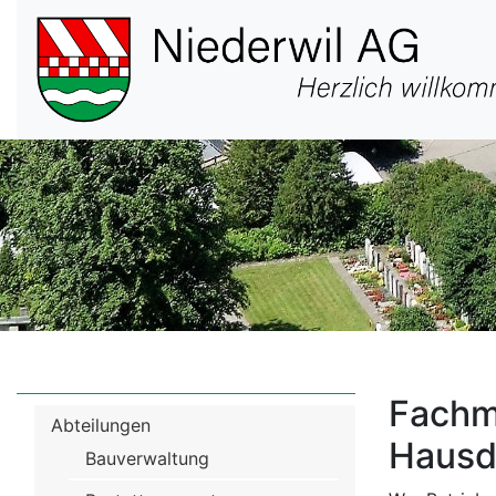
Hauptnavigation
Fachma
Menü
Abteilungen
Hausd
Verwaltung
Bauverwaltung